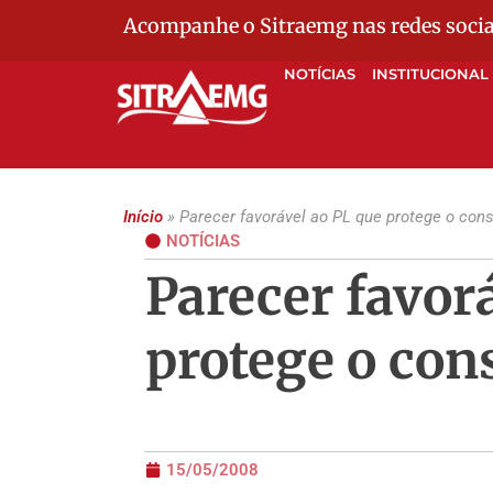
Acompanhe o Sitraemg nas redes socia
NOTÍCIAS
INSTITUCIONAL
Início
»
Parecer favorável ao PL que protege o con
NOTÍCIAS
Parecer favor
protege o co
15/05/2008