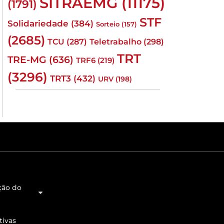
SITRAEMG
(11175)
(1791)
STF
Solidariedade
(384)
Sorteio
(157)
(2685)
TCU
(287)
Teletrabalho
(298)
TRT
TRE-MG
(636)
TRF6
(219)
(3296)
TRT3
(432)
URV
(198)
ção do
tivas