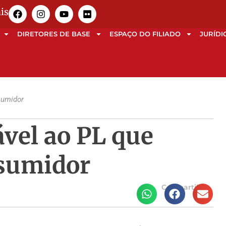
is
DIRETORES DE BASE
ESPAÇO DO FILIADO
JURÍDI
sumidor
ável ao PL que
nsumidor
Compartilhe