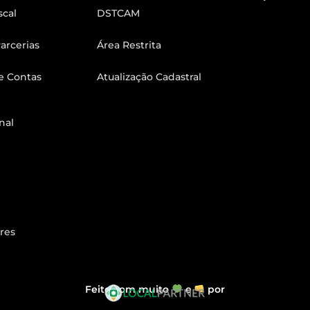
scal
DSTCAM
arcerias
Área Restrita
e Contas
Atualização Cadastral
nal
res
Feito com muito
e
por