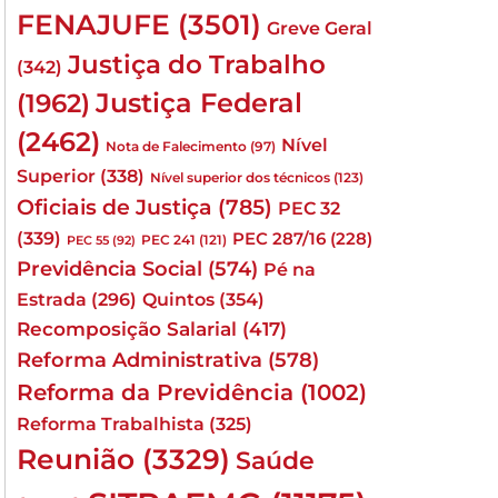
FENAJUFE
(3501)
Greve Geral
Justiça do Trabalho
(342)
Justiça Federal
(1962)
(2462)
Nível
Nota de Falecimento
(97)
Superior
(338)
Nível superior dos técnicos
(123)
Oficiais de Justiça
(785)
PEC 32
(339)
PEC 287/16
(228)
PEC 241
(121)
PEC 55
(92)
Previdência Social
(574)
Pé na
Quintos
(354)
Estrada
(296)
Recomposição Salarial
(417)
Reforma Administrativa
(578)
Reforma da Previdência
(1002)
Reforma Trabalhista
(325)
Reunião
(3329)
Saúde