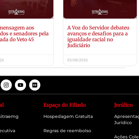
 mensagem aos
A Voz do Servidor debateu
dos e senadores pela
avanços e desafios para a
ada do Veto 45
igualdade racial no
Judiciário
026
05/08/2026
al
Espaço do Filiado
Jurídico
 Sitraemg
Hospedagem Gratuita
Apresenta
Jurídico
ecutiva
Regras de reembolso
Ações Cole