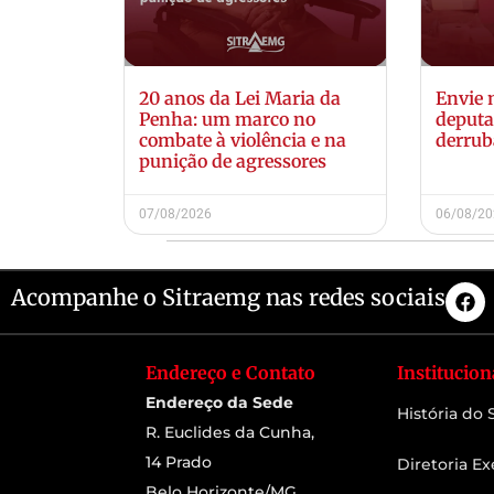
20 anos da Lei Maria da
Envie
Penha: um marco no
deputa
combate à violência e na
derrub
punição de agressores
07/08/2026
06/08/2
Acompanhe o Sitraemg nas redes sociais
Endereço e Contato
Institucion
Endereço da Sede
História do
R. Euclides da Cunha,
14 Prado
Diretoria Ex
Belo Horizonte/MG