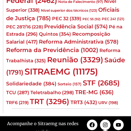
Federal
(2462)
Nível
Nota de Falecimento
(97)
Oficiais
Superior
(338)
Nível superior dos técnicos
(123)
de Justiça
(785)
PEC 32
(339)
PEC 241
(121)
PEC 55
(92)
Previdência Social
(574)
Pé na
PEC 287/16
(228)
Quintos
(354)
Recomposição
Estrada
(296)
Reforma Administrativa
(578)
Salarial
(417)
Reforma da Previdência
(1002)
Reforma
Reunião
(3329)
Saúde
Trabalhista
(325)
SITRAEMG
(11175)
(1791)
STF
(2685)
Solidariedade
(384)
Sorteio
(157)
TRE-MG
(636)
TCU
(287)
Teletrabalho
(298)
TRT
(3296)
TRT3
(432)
TRF6
(219)
URV
(198)
Acompanhe o Sitraemg nas redes