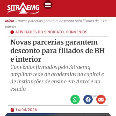
Início
»
Novas parcerias garantem desconto para filiados de BH e
interior
ATIVIDADES DO SINDICATO
,
CONVÊNIOS
Novas parcerias garantem
desconto para filiados de BH
e interior
Convênios firmados pelo Sitraemg
ampliam rede de academias na capital e
de instituições de ensino em Araxá e no
estado
Compartilhe
14/04/2026