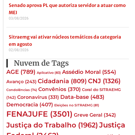
Senado aprova PL que autoriza servidor a atuar como
MEI
03/08/2026
Sitraemg vai ativar núcleos temáticos da categoria
em agosto
02/08/2026
Nuvem de Tags
AGE
(789)
Assédio Moral
(554)
Aplicativo
(83)
CNJ
(1326)
Cidadania
(809)
Avanço
(243)
Convênios
(370)
Coral do SITRAEMG
Condolências
(74)
Data-base
(483)
Coronavírus
(331)
(142)
Democracia
(407)
Eleições no SITRAEMG
(81)
FENAJUFE
(3501)
Greve Geral
(342)
Justiça
Justiça do Trabalho
(1962)