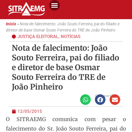
Início
»
Nota de falecimento: João Souto Ferreira, pai do filiado e
diretor de base Osmar Souto Ferreira do TRE de João Pinheiro
JUSTIÇA ELEITORAL
,
NOTÍCIAS
Nota de falecimento: João
Souto Ferreira, pai do filiado
e diretor de base Osmar
Souto Ferreira do TRE de
João Pinheiro
Compartilhe
12/05/2015
O SITRAEMG comunica com pesar o
falecimento do Sr. João Souto Ferreira, pai do