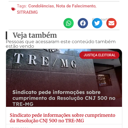
Tags:
Condolências
,
Nota de Falecimento
,
SITRAEMG
Compartilhe
Veja também
Pessoas que acessaram este conteúdo também
estão vendo
JUSTIÇA ELEITORAL
Sindicato pede informações sobre cumprimento
da Resolução CNJ 500 no TRE-MG