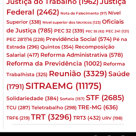
Justiça
Justiça do Trabalho
(1962)
Federal
(2462)
Nível
Nota de Falecimento
(97)
Oficiais
Superior
(338)
Nível superior dos técnicos
(123)
de Justiça
(785)
PEC 32
(339)
PEC 241
(121)
PEC 55
(92)
Previdência Social
(574)
Pé na
PEC 287/16
(228)
Quintos
(354)
Recomposição
Estrada
(296)
Reforma Administrativa
(578)
Salarial
(417)
Reforma da Previdência
(1002)
Reforma
Reunião
(3329)
Saúde
Trabalhista
(325)
SITRAEMG
(11175)
(1791)
STF
(2685)
Solidariedade
(384)
Sorteio
(157)
TRE-MG
(636)
TCU
(287)
Teletrabalho
(298)
TRT
(3296)
TRT3
(432)
TRF6
(219)
URV
(198)