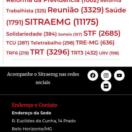
Reforma
Reunião
(3329)
Saúde
Trabalhista
(325)
SITRAEMG
(11175)
(1791)
STF
(2685)
Solidariedade
(384)
Sorteio
(157)
TRE-MG
(636)
TCU
(287)
Teletrabalho
(298)
TRT
(3296)
TRT3
(432)
TRF6
(219)
URV
(198)
Acompanhe o Sitraemg nas redes
sociais
Endereço e Contato
Endereço da Sede
R. Euclides da Cunha, 14 Prado
Belo Horizonte/MG