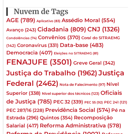
Nuvem de Tags
AGE
(789)
Assédio Moral
(554)
Aplicativo
(83)
CNJ
(1326)
Cidadania
(809)
Avanço
(243)
Convênios
(370)
Coral do SITRAEMG
Condolências
(74)
Data-base
(483)
Coronavírus
(331)
(142)
Democracia
(407)
Eleições no SITRAEMG
(81)
FENAJUFE
(3501)
Greve Geral
(342)
Justiça
Justiça do Trabalho
(1962)
Federal
(2462)
Nível
Nota de Falecimento
(97)
Oficiais
Superior
(338)
Nível superior dos técnicos
(123)
de Justiça
(785)
PEC 32
(339)
PEC 241
(121)
PEC 55
(92)
Previdência Social
(574)
Pé na
PEC 287/16
(228)
Quintos
(354)
Recomposição
Estrada
(296)
Reforma Administrativa
(578)
Salarial
(417)
Reforma da Previdência
(1002)