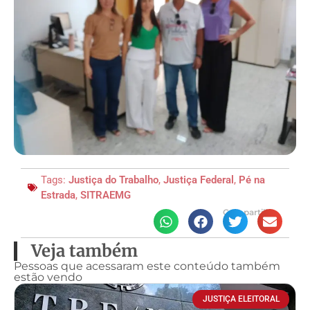
Tags:
Justiça do Trabalho
,
Justiça Federal
,
Pé na
Estrada
,
SITRAEMG
Compartilhe
Veja também
Pessoas que acessaram este conteúdo também
estão vendo
JUSTIÇA ELEITORAL