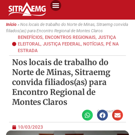
Início
»
Nos locais de trabalho do Norte de Minas, Sitraemg convida
filiados(as) para Encontro Regional de Montes Claros
BENEFÍCIOS
,
ENCONTROS REGIONAIS
,
JUSTIÇA
ELEITORAL
,
JUSTIÇA FEDERAL
,
NOTÍCIAS
,
PÉ NA
ESTRADA
Nos locais de trabalho do
Norte de Minas, Sitraemg
convida filiados(as) para
Encontro Regional de
Montes Claros
Compartilhe
10/03/2023