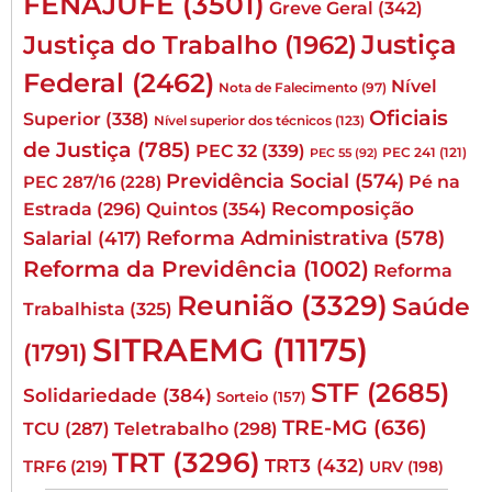
FENAJUFE
(3501)
Greve Geral
(342)
Justiça
Justiça do Trabalho
(1962)
Federal
(2462)
Nível
Nota de Falecimento
(97)
Oficiais
Superior
(338)
Nível superior dos técnicos
(123)
de Justiça
(785)
PEC 32
(339)
PEC 241
(121)
PEC 55
(92)
Previdência Social
(574)
Pé na
PEC 287/16
(228)
Quintos
(354)
Recomposição
Estrada
(296)
Reforma Administrativa
(578)
Salarial
(417)
Reforma da Previdência
(1002)
Reforma
Reunião
(3329)
Saúde
Trabalhista
(325)
SITRAEMG
(11175)
(1791)
STF
(2685)
Solidariedade
(384)
Sorteio
(157)
TRE-MG
(636)
TCU
(287)
Teletrabalho
(298)
TRT
(3296)
TRT3
(432)
TRF6
(219)
URV
(198)