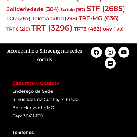
STF
(2685)
Solidariedade
(384)
Sorteio
(157)
TRE-MG
(636)
TCU
(287)
Teletrabalho
(298)
TRT
(3296)
TRT3
(432)
TRF6
(219)
URV
(198)
Acompanhe o Sitraemg nas redes
sociais
Endereço e Contato
Endereço da Sede
R. Euclides da Cunha, 14 Prado
Belo Horizonte/MG
Cep: 30411-170
Telefones