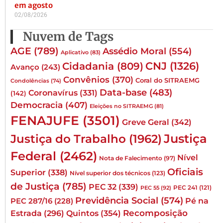
em agosto
02/08/2026
Nuvem de Tags
AGE
(789)
Assédio Moral
(554)
Aplicativo
(83)
CNJ
(1326)
Cidadania
(809)
Avanço
(243)
Convênios
(370)
Coral do SITRAEMG
Condolências
(74)
Data-base
(483)
Coronavírus
(331)
(142)
Democracia
(407)
Eleições no SITRAEMG
(81)
FENAJUFE
(3501)
Greve Geral
(342)
Justiça
Justiça do Trabalho
(1962)
Federal
(2462)
Nível
Nota de Falecimento
(97)
Oficiais
Superior
(338)
Nível superior dos técnicos
(123)
de Justiça
(785)
PEC 32
(339)
PEC 241
(121)
PEC 55
(92)
Previdência Social
(574)
Pé na
PEC 287/16
(228)
Quintos
(354)
Recomposição
Estrada
(296)