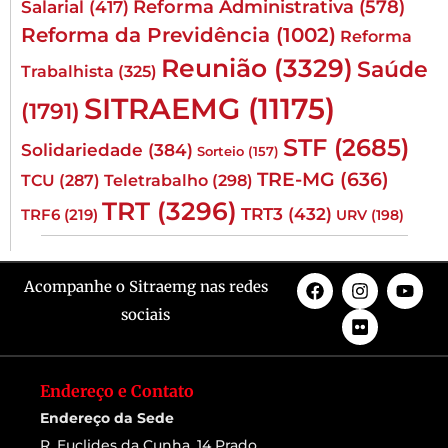
Reforma Administrativa
(578)
Salarial
(417)
Reforma da Previdência
(1002)
Reforma
Reunião
(3329)
Saúde
Trabalhista
(325)
SITRAEMG
(11175)
(1791)
STF
(2685)
Solidariedade
(384)
Sorteio
(157)
TRE-MG
(636)
TCU
(287)
Teletrabalho
(298)
TRT
(3296)
TRT3
(432)
TRF6
(219)
URV
(198)
Acompanhe o Sitraemg nas redes
sociais
Endereço e Contato
Endereço da Sede
R. Euclides da Cunha, 14 Prado