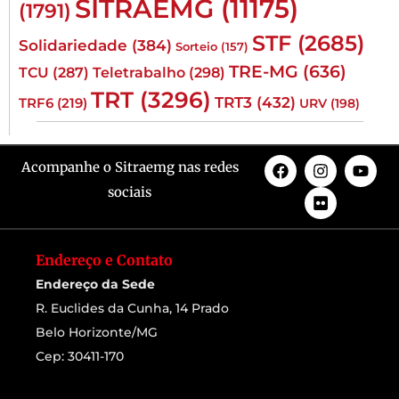
SITRAEMG
(11175)
(1791)
STF
(2685)
Solidariedade
(384)
Sorteio
(157)
TRE-MG
(636)
TCU
(287)
Teletrabalho
(298)
TRT
(3296)
TRT3
(432)
TRF6
(219)
URV
(198)
Acompanhe o Sitraemg nas redes
sociais
Endereço e Contato
Endereço da Sede
R. Euclides da Cunha, 14 Prado
Belo Horizonte/MG
Cep: 30411-170