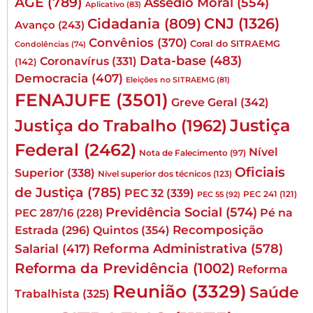
AGE
(789)
Assédio Moral
(554)
Aplicativo
(83)
CNJ
(1326)
Cidadania
(809)
Avanço
(243)
Convênios
(370)
Coral do SITRAEMG
Condolências
(74)
Data-base
(483)
Coronavírus
(331)
(142)
Democracia
(407)
Eleições no SITRAEMG
(81)
FENAJUFE
(3501)
Greve Geral
(342)
Justiça
Justiça do Trabalho
(1962)
Federal
(2462)
Nível
Nota de Falecimento
(97)
Oficiais
Superior
(338)
Nível superior dos técnicos
(123)
de Justiça
(785)
PEC 32
(339)
PEC 241
(121)
PEC 55
(92)
Previdência Social
(574)
Pé na
PEC 287/16
(228)
Quintos
(354)
Recomposição
Estrada
(296)
Reforma Administrativa
(578)
Salarial
(417)
Reforma da Previdência
(1002)
Reforma
Reunião
(3329)
Saúde
Trabalhista
(325)