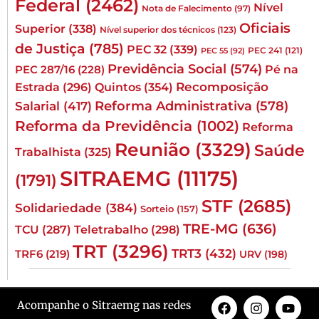
Federal
(2462)
Nível
Nota de Falecimento
(97)
Oficiais
Superior
(338)
Nível superior dos técnicos
(123)
de Justiça
(785)
PEC 32
(339)
PEC 241
(121)
PEC 55
(92)
Previdência Social
(574)
Pé na
PEC 287/16
(228)
Quintos
(354)
Recomposição
Estrada
(296)
Reforma Administrativa
(578)
Salarial
(417)
Reforma da Previdência
(1002)
Reforma
Reunião
(3329)
Saúde
Trabalhista
(325)
SITRAEMG
(11175)
(1791)
STF
(2685)
Solidariedade
(384)
Sorteio
(157)
TRE-MG
(636)
TCU
(287)
Teletrabalho
(298)
TRT
(3296)
TRT3
(432)
TRF6
(219)
URV
(198)
Acompanhe o Sitraemg nas redes