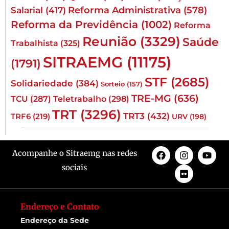
Reforma Administrativa
(578)
Salarial
(417)
Reforma da Previdência
(1002)
Reforma
Reunião
(3329)
Saúde
Trabalhista
(325)
SITRAEMG
(11175)
(1791)
STF
(2685)
Solidariedade
(384)
Sorteio
(157)
TRE-MG
(636)
TCU
(287)
Teletrabalho
(298)
TRT
(3296)
TRT3
(432)
TRF6
(219)
URV
(198)
Acompanhe o Sitraemg nas redes
sociais
Endereço e Contato
Endereço da Sede