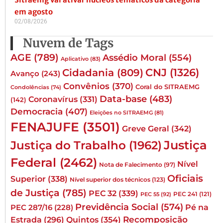
em agosto
02/08/2026
Nuvem de Tags
AGE
(789)
Assédio Moral
(554)
Aplicativo
(83)
CNJ
(1326)
Cidadania
(809)
Avanço
(243)
Convênios
(370)
Coral do SITRAEMG
Condolências
(74)
Data-base
(483)
Coronavírus
(331)
(142)
Democracia
(407)
Eleições no SITRAEMG
(81)
FENAJUFE
(3501)
Greve Geral
(342)
Justiça
Justiça do Trabalho
(1962)
Federal
(2462)
Nível
Nota de Falecimento
(97)
Oficiais
Superior
(338)
Nível superior dos técnicos
(123)
de Justiça
(785)
PEC 32
(339)
PEC 241
(121)
PEC 55
(92)
Previdência Social
(574)
Pé na
PEC 287/16
(228)
Quintos
(354)
Recomposição
Estrada
(296)