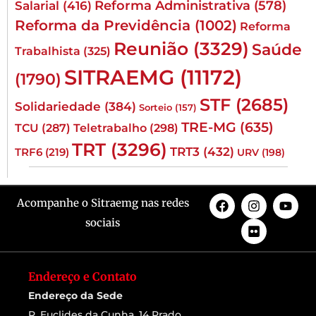
Reforma Administrativa
(578)
Salarial
(416)
Reforma da Previdência
(1002)
Reforma
Reunião
(3329)
Saúde
Trabalhista
(325)
SITRAEMG
(11172)
(1790)
STF
(2685)
Solidariedade
(384)
Sorteio
(157)
TRE-MG
(635)
TCU
(287)
Teletrabalho
(298)
TRT
(3296)
TRT3
(432)
TRF6
(219)
URV
(198)
Acompanhe o Sitraemg nas redes
sociais
Endereço e Contato
Endereço da Sede
R. Euclides da Cunha, 14 Prado