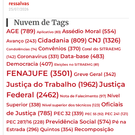
ressalvas
25/07/2026
Nuvem de Tags
AGE
(789)
Assédio Moral
(554)
Aplicativo
(83)
CNJ
(1326)
Cidadania
(809)
Avanço
(243)
Convênios
(370)
Coral do SITRAEMG
Condolências
(74)
Data-base
(483)
Coronavírus
(331)
(142)
Democracia
(407)
Eleições no SITRAEMG
(81)
FENAJUFE
(3501)
Greve Geral
(342)
Justiça
Justiça do Trabalho
(1962)
Federal
(2462)
Nível
Nota de Falecimento
(97)
Oficiais
Superior
(338)
Nível superior dos técnicos
(123)
de Justiça
(785)
PEC 32
(339)
PEC 241
(121)
PEC 55
(92)
Previdência Social
(574)
Pé na
PEC 287/16
(228)
Quintos
(354)
Recomposição
Estrada
(296)