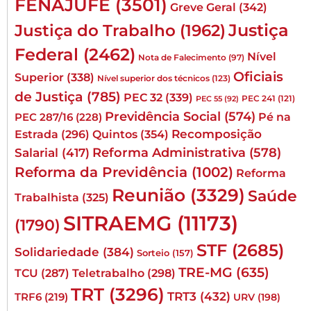
FENAJUFE
(3501)
Greve Geral
(342)
Justiça
Justiça do Trabalho
(1962)
Federal
(2462)
Nível
Nota de Falecimento
(97)
Oficiais
Superior
(338)
Nível superior dos técnicos
(123)
de Justiça
(785)
PEC 32
(339)
PEC 241
(121)
PEC 55
(92)
Previdência Social
(574)
Pé na
PEC 287/16
(228)
Quintos
(354)
Recomposição
Estrada
(296)
Reforma Administrativa
(578)
Salarial
(417)
Reforma da Previdência
(1002)
Reforma
Reunião
(3329)
Saúde
Trabalhista
(325)
SITRAEMG
(11173)
(1790)
STF
(2685)
Solidariedade
(384)
Sorteio
(157)
TRE-MG
(635)
TCU
(287)
Teletrabalho
(298)
TRT
(3296)
TRT3
(432)
TRF6
(219)
URV
(198)