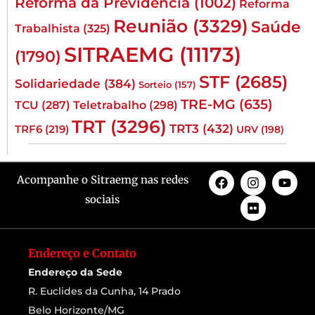
Reforma da Previdência
(1002)
Reforma
Reunião
(3329)
Saúde
Trabalhista
(325)
SITRAEMG
(11173)
(1790)
STF
(2685)
Solidariedade
(384)
Sorteio
(157)
TRE-MG
(635)
TCU
(287)
Teletrabalho
(298)
TRT
(3296)
TRT3
(432)
TRF6
(219)
URV
(198)
Acompanhe o Sitraemg nas redes
sociais
Endereço e Contato
Endereço da Sede
R. Euclides da Cunha, 14 Prado
Belo Horizonte/MG