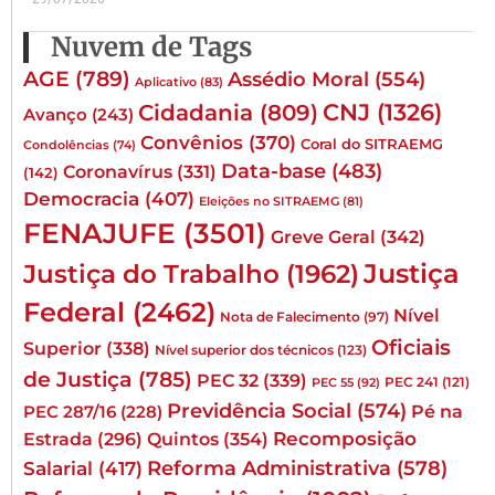
Nuvem de Tags
AGE
(789)
Assédio Moral
(554)
Aplicativo
(83)
CNJ
(1326)
Cidadania
(809)
Avanço
(243)
Convênios
(370)
Coral do SITRAEMG
Condolências
(74)
Data-base
(483)
Coronavírus
(331)
(142)
Democracia
(407)
Eleições no SITRAEMG
(81)
FENAJUFE
(3501)
Greve Geral
(342)
Justiça
Justiça do Trabalho
(1962)
Federal
(2462)
Nível
Nota de Falecimento
(97)
Oficiais
Superior
(338)
Nível superior dos técnicos
(123)
de Justiça
(785)
PEC 32
(339)
PEC 241
(121)
PEC 55
(92)
Previdência Social
(574)
Pé na
PEC 287/16
(228)
Quintos
(354)
Recomposição
Estrada
(296)
Reforma Administrativa
(578)
Salarial
(417)