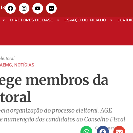
is
DIRETORES DE BASE
ESPAÇO DO FILIADO
JURÍDI
eitoral
RAEMG
,
NOTÍCIAS
lege membros da
toral
pela organização do processo eleitoral. AGE
e numeração dos candidatos ao Conselho Fiscal
Compartilhe