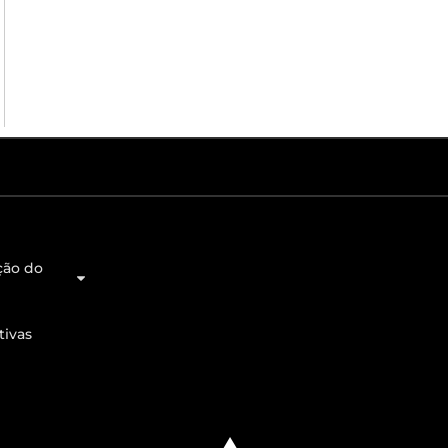
ção do
tivas