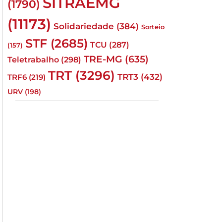
SITRAEMG
(1790)
(11173)
Solidariedade
(384)
Sorteio
STF
(2685)
TCU
(287)
(157)
TRE-MG
(635)
Teletrabalho
(298)
TRT
(3296)
TRT3
(432)
TRF6
(219)
URV
(198)