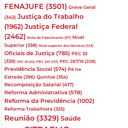
FENAJUFE
(3501)
Greve Geral
Justiça do Trabalho
(342)
Justiça Federal
(1962)
(2462)
Nível
Nota de Falecimento
(97)
Superior
(338)
Nível superior dos técnicos
(123)
Oficiais de Justiça
(785)
PEC 32
(339)
PEC 287/16
(228)
PEC 241
(121)
PEC 55
(92)
Previdência Social
(574)
Pé na
Quintos
(354)
Estrada
(296)
Recomposição Salarial
(417)
Reforma Administrativa
(578)
Reforma da Previdência
(1002)
Reforma Trabalhista
(325)
Reunião
(3329)
Saúde