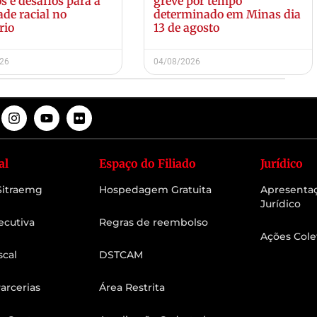
s e desafios para a
greve por tempo
ade racial no
determinado em Minas dia
rio
13 de agosto
026
04/08/2026
al
Espaço do Filiado
Jurídico
 Sitraemg
Hospedagem Gratuita
Apresenta
Jurídico
ecutiva
Regras de reembolso
Ações Cole
scal
DSTCAM
arcerias
Área Restrita