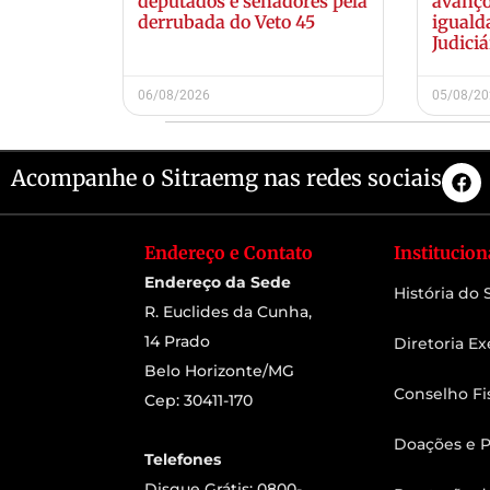
deputados e senadores pela
avanço
derrubada do Veto 45
iguald
Judiciá
06/08/2026
05/08/2
Acompanhe o Sitraemg nas redes sociais
Endereço e Contato
Institucion
Endereço da Sede
História do
R. Euclides da Cunha,
14 Prado
Diretoria Ex
Belo Horizonte/MG
Conselho Fi
Cep: 30411-170
Doações e P
Telefones
Disque Grátis: 0800-