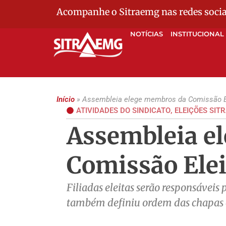
Acompanhe o Sitraemg nas redes socia
NOTÍCIAS
INSTITUCIONAL
Início
»
Assembleia elege membros da Comissão El
ATIVIDADES DO SINDICATO
,
ELEIÇÕES SIT
Assembleia e
Comissão Elei
Filiadas eleitas serão responsáveis 
também definiu ordem das chapas 