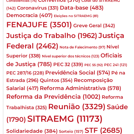
Convênios
(370)
Coral do SITRAEMG
Condolências
(74)
Data-base
(483)
Coronavírus
(331)
(142)
Democracia
(407)
Eleições no SITRAEMG
(81)
FENAJUFE
(3501)
Greve Geral
(342)
Justiça
Justiça do Trabalho
(1962)
Federal
(2462)
Nível
Nota de Falecimento
(97)
Oficiais
Superior
(338)
Nível superior dos técnicos
(123)
de Justiça
(785)
PEC 32
(339)
PEC 241
(121)
PEC 55
(92)
Previdência Social
(574)
Pé na
PEC 287/16
(228)
Quintos
(354)
Recomposição
Estrada
(296)
Reforma Administrativa
(578)
Salarial
(417)
Reforma da Previdência
(1002)
Reforma
Reunião
(3329)
Saúde
Trabalhista
(325)
SITRAEMG
(11173)
(1790)
STF
(2685)
Solidariedade
(384)
Sorteio
(157)