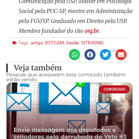
Comunicação pela USP, doutor em Psicologia
Social pela PUC-SP, mestre em Administração
pela FGV/SP. Graduado em Direito pela USP.
Membro fundador do site
org.br
.
Tags:
artigo
,
DSTCAM
,
Saúde
,
SITRAEMG
Compartilhe
Veja também
Pessoas que acessaram este conteúdo também
estão vendo
CONGRESSO