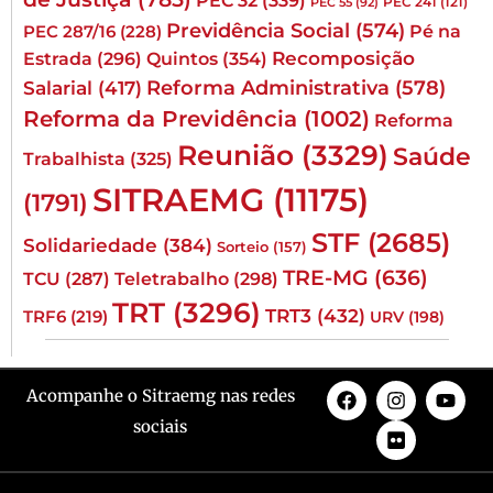
PEC 241
(121)
PEC 55
(92)
Previdência Social
(574)
Pé na
PEC 287/16
(228)
Quintos
(354)
Recomposição
Estrada
(296)
Reforma Administrativa
(578)
Salarial
(417)
Reforma da Previdência
(1002)
Reforma
Reunião
(3329)
Saúde
Trabalhista
(325)
SITRAEMG
(11175)
(1791)
STF
(2685)
Solidariedade
(384)
Sorteio
(157)
TRE-MG
(636)
TCU
(287)
Teletrabalho
(298)
TRT
(3296)
TRT3
(432)
TRF6
(219)
URV
(198)
Acompanhe o Sitraemg nas redes
sociais