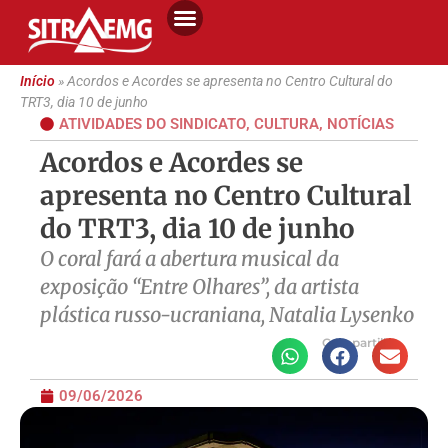
Início
»
Acordos e Acordes se apresenta no Centro Cultural do
TRT3, dia 10 de junho
ATIVIDADES DO SINDICATO
,
CULTURA
,
NOTÍCIAS
Acordos e Acordes se
apresenta no Centro Cultural
do TRT3, dia 10 de junho
O coral fará a abertura musical da
exposição “Entre Olhares”, da artista
plástica russo-ucraniana, Natalia Lysenko
Compartilhe
09/06/2026