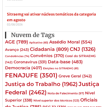
Sitraemg vai ativar núcleos temáticos da categoria
em agosto
02/08/2026
Nuvem de Tags
AGE
(789)
Assédio Moral
(554)
Aplicativo
(83)
CNJ
(1326)
Cidadania
(809)
Avanço
(243)
Convênios
(370)
Coral do SITRAEMG
Condolências
(74)
Data-base
(483)
Coronavírus
(331)
(142)
Democracia
(407)
Eleições no SITRAEMG
(81)
FENAJUFE
(3501)
Greve Geral
(342)
Justiça
Justiça do Trabalho
(1962)
Federal
(2462)
Nível
Nota de Falecimento
(97)
Oficiais
Superior
(338)
Nível superior dos técnicos
(123)
de Justiça
(785)
PEC 32
(339)