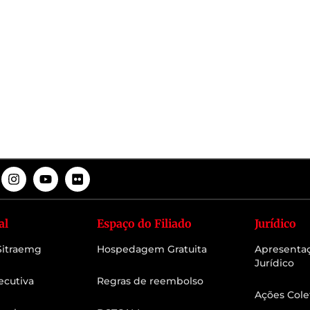
al
Espaço do Filiado
Jurídico
 Sitraemg
Hospedagem Gratuita
Apresenta
Jurídico
ecutiva
Regras de reembolso
Ações Cole