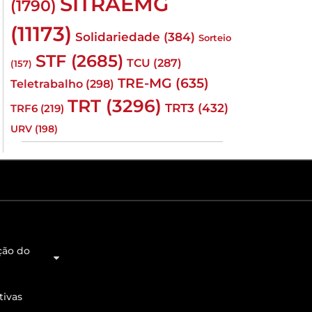
SITRAEMG
(1790)
(11173)
Solidariedade
(384)
Sorteio
STF
(2685)
TCU
(287)
(157)
TRE-MG
(635)
Teletrabalho
(298)
TRT
(3296)
TRT3
(432)
TRF6
(219)
URV
(198)
ção do
tivas