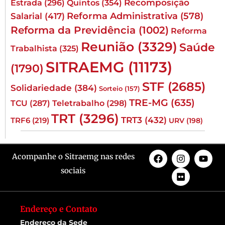
Quintos
(354)
Recomposição
Estrada
(296)
Reforma Administrativa
(578)
Salarial
(417)
Reforma da Previdência
(1002)
Reforma
Reunião
(3329)
Saúde
Trabalhista
(325)
SITRAEMG
(11173)
(1790)
STF
(2685)
Solidariedade
(384)
Sorteio
(157)
TRE-MG
(635)
TCU
(287)
Teletrabalho
(298)
TRT
(3296)
TRT3
(432)
TRF6
(219)
URV
(198)
Acompanhe o Sitraemg nas redes
sociais
Endereço e Contato
Endereço da Sede