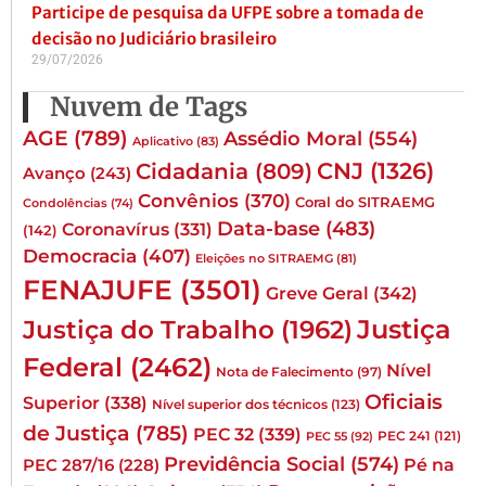
Participe de pesquisa da UFPE sobre a tomada de
decisão no Judiciário brasileiro
29/07/2026
Nuvem de Tags
AGE
(789)
Assédio Moral
(554)
Aplicativo
(83)
CNJ
(1326)
Cidadania
(809)
Avanço
(243)
Convênios
(370)
Coral do SITRAEMG
Condolências
(74)
Data-base
(483)
Coronavírus
(331)
(142)
Democracia
(407)
Eleições no SITRAEMG
(81)
FENAJUFE
(3501)
Greve Geral
(342)
Justiça
Justiça do Trabalho
(1962)
Federal
(2462)
Nível
Nota de Falecimento
(97)
Oficiais
Superior
(338)
Nível superior dos técnicos
(123)
de Justiça
(785)
PEC 32
(339)
PEC 241
(121)
PEC 55
(92)
Previdência Social
(574)
Pé na
PEC 287/16
(228)