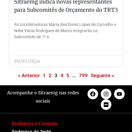
Sitraemg indica novas representantes
para Subcomitês de Orçamento do TRT3
As coordenadoras Maria das Dores Lopes de Carvalho e
Nélia Vânia Rodrigues de Matos integrarão os
Subcomitês de 1º e
09/07/2026
« Anterior
1
2
3
4
5
…
799
Seguinte »
Acompanhe o Sitraemg nas redes
sociais
Endereço e Contato
Endereço da Sede