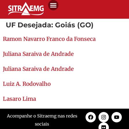
UF Desejada:
Goiás (GO)
Ramon Navarro Franco da Fonseca
Juliana Saraiva de Andrade
Juliana Saraiva de Andrade
Luiz A. Rodovalho
Lasaro Lima
Acompanhe o Sitraemg nas redes
sociais