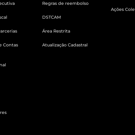
ecutiva
Regras de reembolso
Ações Cole
scal
DSTCAM
arcerias
Área Restrita
e Contas
Atualização Cadastral
nal
res