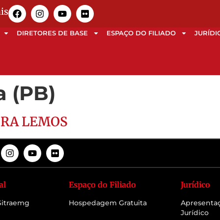
is
DIRETORES DE BASE
ESPAÇO DO FILIADO
JURÍDI
a (PB)
IRA LEMOS
al
Espaço do Filiado
Jurídico
 Sitraemg
Hospedagem Gratuita
Apresenta
Jurídico