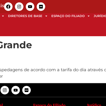
is
DIRETORES DE BASE
ESPAÇO DO FILIADO
JURÍDI
Grande
ospedagens de acordo com a tarifa do dia através
br
al
Espaço do Filiado
Jurídico