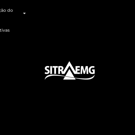
ção do
tivas