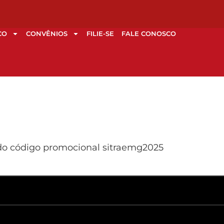
CO
CONVÊNIOS
FILIE-SE
FALE CONOSCO
 do código promocional sitraemg2025