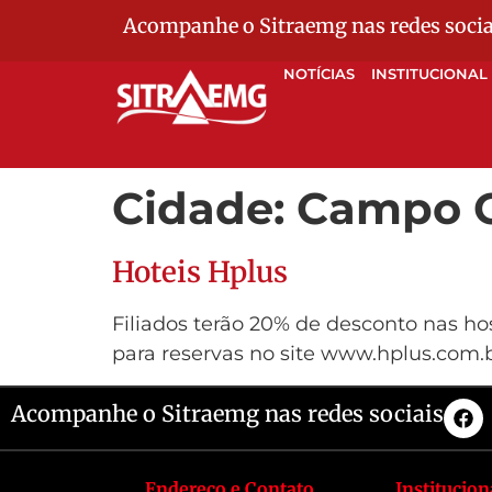
Acompanhe o Sitraemg nas redes socia
NOTÍCIAS
INSTITUCIONAL
Cidade:
Campo 
Hoteis Hplus
Filiados terão 20% de desconto nas h
para reservas no site www.hplus.com.
Acompanhe o Sitraemg nas redes sociais
Endereço e Contato
Institucion