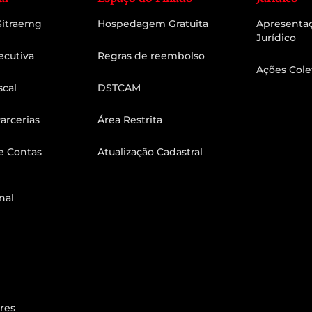
 Sitraemg
Hospedagem Gratuita
Apresenta
Jurídico
ecutiva
Regras de reembolso
Ações Cole
scal
DSTCAM
arcerias
Área Restrita
e Contas
Atualização Cadastral
nal
res