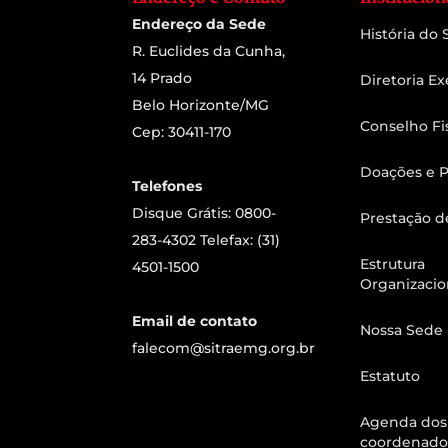
Endereço da Sede
História do
R. Euclides da Cunha,
14 Prado
Diretoria Ex
Belo Horizonte/MG
Conselho Fi
Cep: 30411-170
Doações e P
Telefones
Disque Grátis: 0800-
Prestação d
283-4302 Telefax: (31)
Estrutura
4501-1500
Organizacio
Email de contato
Nossa Sede
falecom@sitraemg.org.br
Estatuto
Agenda dos
coordenado