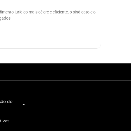
mento jurídico mais célere e eficiente, o sindicato e o
ogados
ção do
tivas