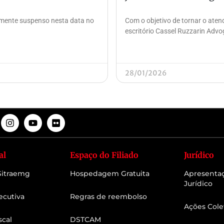
lmente suspenso nesta data no
Com o objetivo de tornar o atendi
escritório Cassel Ruzzarin Adv
28/01/2026
al
Espaço do Filiado
Jurídico
 Sitraemg
Hospedagem Gratuita
Apresenta
Jurídico
ecutiva
Regras de reembolso
Ações Cole
scal
DSTCAM