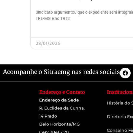
Sindicato argumentou que o expediente será integra
TRE-MG e no TRT3
28/01/2026
Acompanhe o Sitraemg nas redes sociais
Endereço e Contato
Institucion
Endereço da Sede
História do
R. Euclides da Cunha,
14 Prado
Diretoria Ex
Belo Horizonte/MG
Conselho Fi
Cep: 30411-170