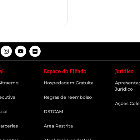
al
Espaço do Filiado
Jurídico
 Sitraemg
Hospedagem Gratuita
Apresenta
Jurídico
ecutiva
Regras de reembolso
Ações Cole
scal
DSTCAM
arcerias
Área Restrita