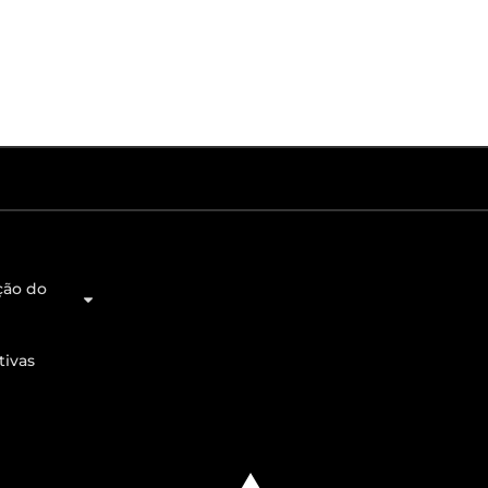
ção do
tivas