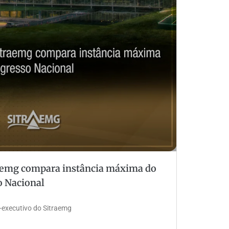
raemg compara instância máxima do
o Nacional
-executivo do Sitraemg