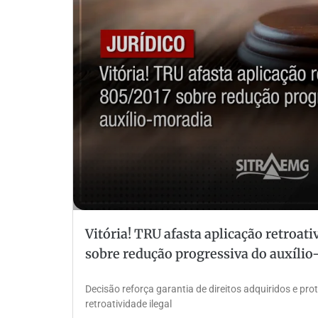
Vitória! TRU afasta aplicação retroat
sobre redução progressiva do auxíli
Decisão reforça garantia de direitos adquiridos e pro
retroatividade ilegal