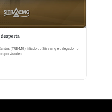
 desperta
Santos (TRE-MG), filiado do Sitraemg e delegado no
os por Justiça