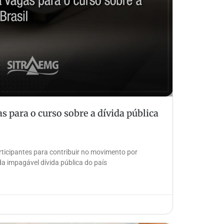
s para o curso sobre a dívida pública
ticipantes para contribuir no movimento por
da impagável dívida pública do país