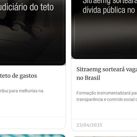
Sitraemg sorteará vaga
 teto de gastos
no Brasil
tribui para melhorias na
Formação instrumentalizará par
transparência e controle social 
23/04/2025