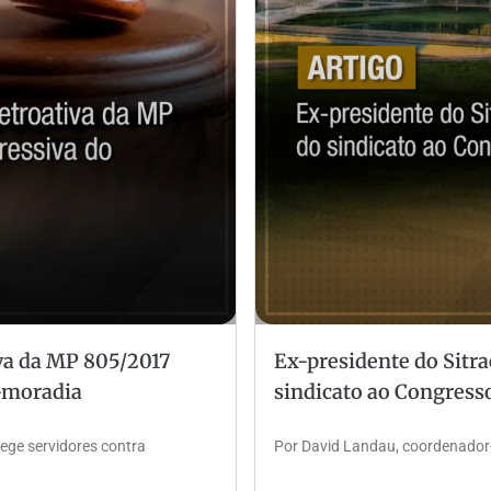
iva da MP 805/2017
Ex-presidente do Sit
o-moradia
sindicato ao Congress
tege servidores contra
Por David Landau, coordenador