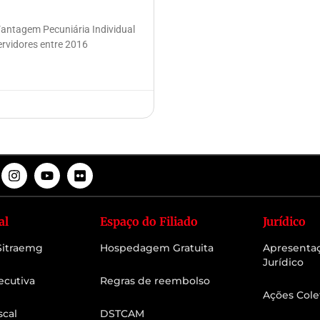
Vantagem Pecuniária Individual
ervidores entre 2016
al
Espaço do Filiado
Jurídico
 Sitraemg
Hospedagem Gratuita
Apresenta
Jurídico
ecutiva
Regras de reembolso
Ações Cole
scal
DSTCAM