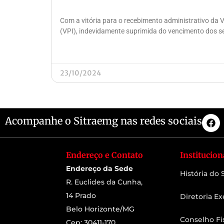
Com a vitória para o recebimento administrativo da 
(VPI), indevidamente suprimida do vencimento dos s
23/10/2024
Acompanhe o Sitraemg nas redes sociais
Endereço e Contato
Institucion
Endereço da Sede
História do
R. Euclides da Cunha,
14 Prado
Diretoria Ex
Belo Horizonte/MG
Conselho Fi
Cep: 30411-170