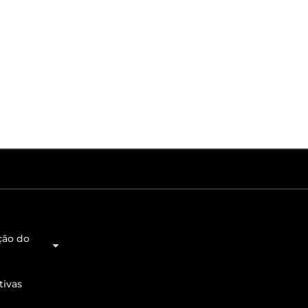
ção do
tivas