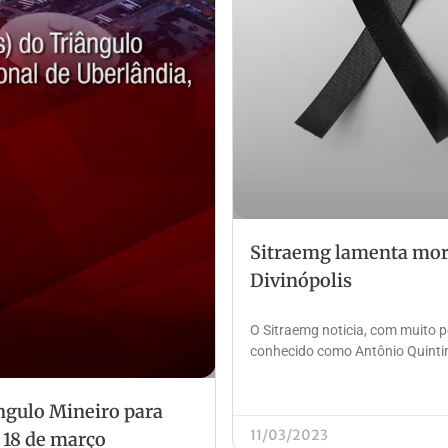
Sitraemg lamenta morte
Divinópolis
O Sitraemg noticia, com muito p
conhecido como Antônio Quintino
ângulo Mineiro para
11/03/2023
 18 de março