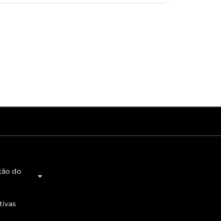
ção do
tivas