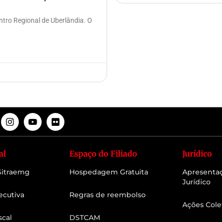
ntro Regional de Uberlândia. O
al
Espaço do Filiado
Jurídico
 Sitraemg
Hospedagem Gratuita
Apresenta
Jurídico
ecutiva
Regras de reembolso
Ações Cole
scal
DSTCAM