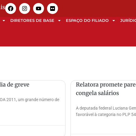
is
DIRETORES DE BASE
ESPAÇO DO FILIADO
JURÍDI
ia de greve
Relatora promete pare
congela salários
 LOA 2011, um grande número de
A deputada federal Luciana Gen
favorável à categoria no PLP 5