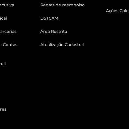
ecutiva
Regras de reembolso
Ações Cole
scal
DSTCAM
arcerias
Área Restrita
e Contas
Atualização Cadastral
nal
res