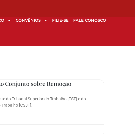
CO
CONVÊNIOS
FILIE-SE
FALE CONOSCO
to Conjunto sobre Remoção
nte do Tribunal Superior do Trabalho [TST] e do
 Trabalho [CSJT],