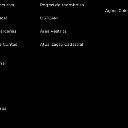
ecutiva
Regras de reembolso
Ações Cole
scal
DSTCAM
arcerias
Área Restrita
e Contas
Atualização Cadastral
nal
res