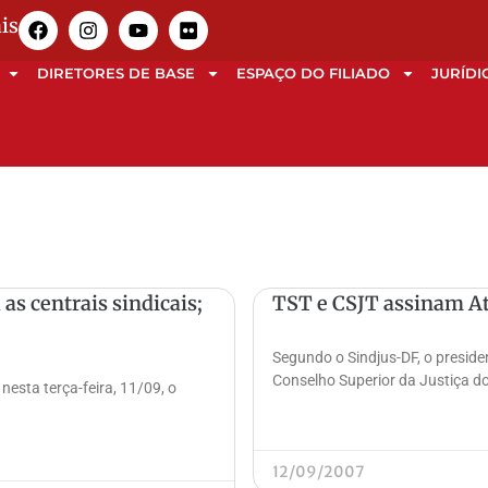
is
DIRETORES DE BASE
ESPAÇO DO FILIADO
JURÍDI
s centrais sindicais;
TST e CSJT assinam A
Segundo o Sindjus-DF, o preside
Conselho Superior da Justiça do
sta terça-feira, 11/09, o
12/09/2007